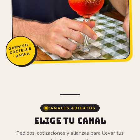
GAR
NIS
H ·
C
ÓCTELES
· BARRA
CANALES ABIERTOS
ELIGE TU CANAL
Pedidos, cotizaciones y alianzas para llevar tus